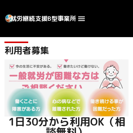
内
容
就労継続支援B型事業所
メ
を
ス
ニ
キ
ッ
ュ
プ
利用者募集
ー
1日30分から利用OK（相
談無料）